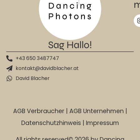
m
Sag Hallo!
+43 650 3487747
kontakt@davidblacher.at
David Blacher
AGB Verbraucher
|
AGB Unternehmen
|
Datenschutzhinweis
|
Impressum
All rights reserved© 2026 by Dancing